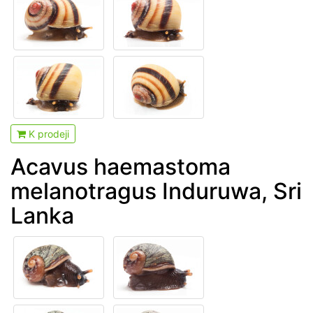
K prodeji
Acavus haemastoma
melanotragus Induruwa, Sri
Lanka