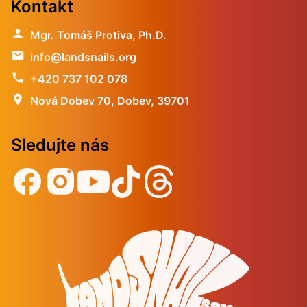
Kontakt
person
Mgr. Tomáš Protiva, Ph.D.
email
info@landsnails.org
phone
+420 737 102 078
location_on
Nová Dobev 70, Dobev, 39701
Sledujte nás