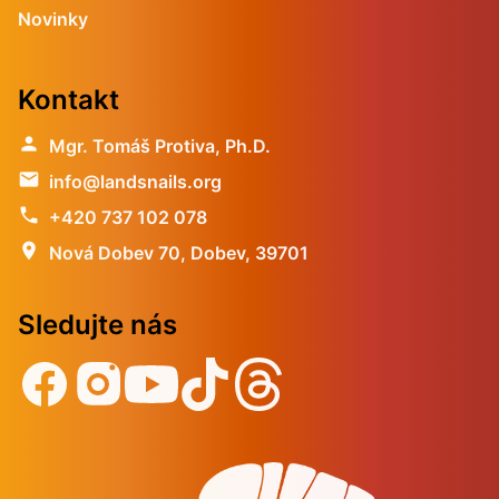
Novinky
Kontakt
person
Mgr. Tomáš Protiva, Ph.D.
email
info@landsnails.org
phone
+420 737 102 078
location_on
Nová Dobev 70, Dobev, 39701
Sledujte nás