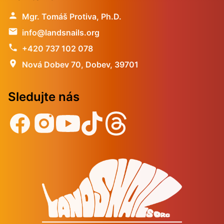
person
Mgr. Tomáš Protiva, Ph.D.
email
info@landsnails.org
phone
+420 737 102 078
location_on
Nová Dobev 70, Dobev, 39701
Sledujte nás