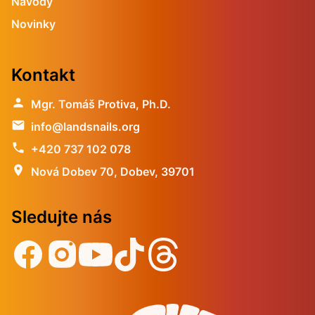
Návody
Novinky
Kontakt
person
Mgr. Tomáš Protiva, Ph.D.
email
info@landsnails.org
phone
+420 737 102 078
location_on
Nová Dobev 70, Dobev, 39701
Sledujte nás