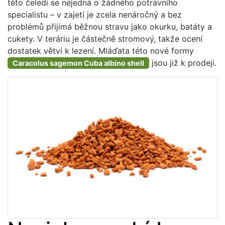
této čeledi se nejedná o žádného potravního
specialistu – v zajetí je zcela nenáročný a bez
problémů přijímá běžnou stravu jako okurku, batáty a
cukety. V teráriu je částečně stromový, takže ocení
dostatek větví k lezení. Mláďata této nové formy
jsou již k prodeji.
Caracolus sagemon Cuba albino shell