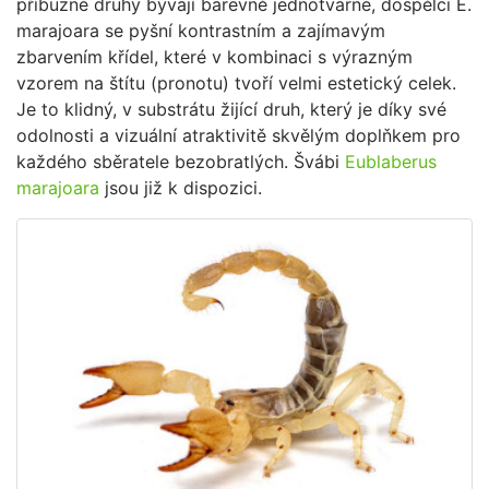
příbuzné druhy bývají barevně jednotvárné, dospělci E.
marajoara se pyšní kontrastním a zajímavým
zbarvením křídel, které v kombinaci s výrazným
vzorem na štítu (pronotu) tvoří velmi estetický celek.
Je to klidný, v substrátu žijící druh, který je díky své
odolnosti a vizuální atraktivitě skvělým doplňkem pro
každého sběratele bezobratlých. Švábi
Eublaberus
marajoara
jsou již k dispozici.