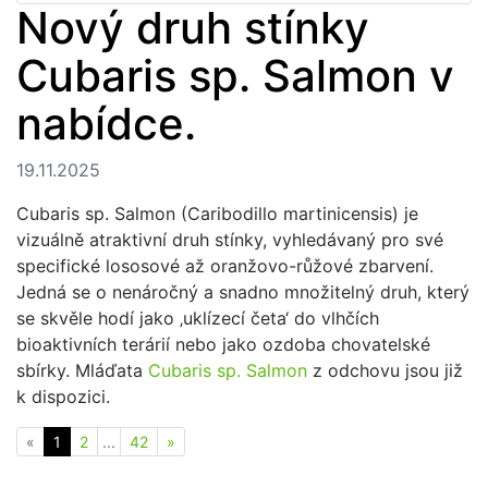
Nový druh stínky
Cubaris sp. Salmon v
nabídce.
19.11.2025
Cubaris sp. Salmon (Caribodillo martinicensis) je
vizuálně atraktivní druh stínky, vyhledávaný pro své
specifické lososové až oranžovo-růžové zbarvení.
Jedná se o nenáročný a snadno množitelný druh, který
se skvěle hodí jako ‚uklízecí četa‘ do vlhčích
bioaktivních terárií nebo jako ozdoba chovatelské
sbírky. Mláďata
Cubaris sp. Salmon
z odchovu jsou již
k dispozici.
Previous
(current)
Next
«
1
2
...
42
»